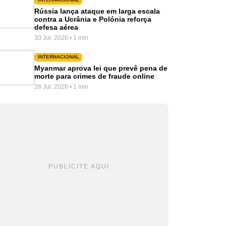
Rússia lança ataque em larga escala
contra a Ucrânia e Polónia reforça
defesa aérea
30 Jul, 2026 • 1 min
INTERNACIONAL
Myanmar aprova lei que prevê pena de
morte para crimes de fraude online
28 Jul, 2026 • 1 min
PUBLICITE AQUI