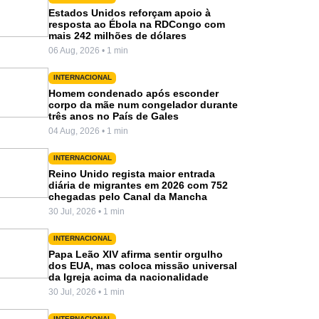
Estados Unidos reforçam apoio à
resposta ao Ébola na RDCongo com
mais 242 milhões de dólares
06 Aug, 2026 • 1 min
INTERNACIONAL
Homem condenado após esconder
corpo da mãe num congelador durante
três anos no País de Gales
04 Aug, 2026 • 1 min
INTERNACIONAL
Reino Unido regista maior entrada
diária de migrantes em 2026 com 752
chegadas pelo Canal da Mancha
30 Jul, 2026 • 1 min
INTERNACIONAL
Papa Leão XIV afirma sentir orgulho
dos EUA, mas coloca missão universal
da Igreja acima da nacionalidade
30 Jul, 2026 • 1 min
INTERNACIONAL