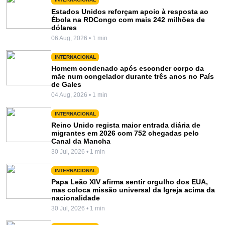
INTERNACIONAL
Estados Unidos reforçam apoio à resposta ao
Ébola na RDCongo com mais 242 milhões de
dólares
06 Aug, 2026 • 1 min
INTERNACIONAL
Homem condenado após esconder corpo da
mãe num congelador durante três anos no País
de Gales
04 Aug, 2026 • 1 min
INTERNACIONAL
Reino Unido regista maior entrada diária de
migrantes em 2026 com 752 chegadas pelo
Canal da Mancha
30 Jul, 2026 • 1 min
INTERNACIONAL
Papa Leão XIV afirma sentir orgulho dos EUA,
mas coloca missão universal da Igreja acima da
nacionalidade
30 Jul, 2026 • 1 min