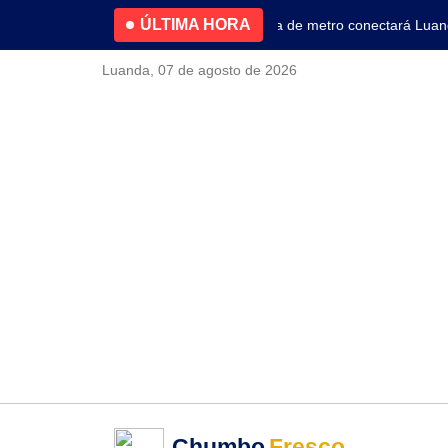
ÚLTIMA HORA
4.2% no primeiro trimestre
Nova linha de metro conectará Luanda 
Luanda, 07 de agosto de 2026
Chumbo
Fresco