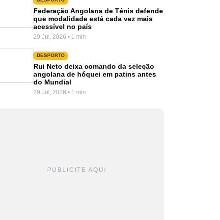
Federação Angolana de Ténis defende
que modalidade está cada vez mais
acessível no país
29 Jul, 2026 • 1 min
DESPORTO
Rui Neto deixa comando da seleção
angolana de hóquei em patins antes
do Mundial
29 Jul, 2026 • 1 min
PUBLICITE AQUI