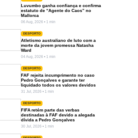
Luvumbo ganha confiança e confirma
estatuto de “Agente do Caos” no
Mallorca
06 Aug, 2026 • 1 min
DESPORTO
Atletismo australiano de luto com a
morte da jovem promessa Natasha
Ward
04 Aug, 2026 • 1 min
DESPORTO
FAF rejeita incumprimento no caso
Pedro Gonçalves e garante ter
liquidado todos os valores devidos
31 Jul, 2026 • 1 min
DESPORTO
FIFA retém parte das verbas
destinadas à FAF devido a alegada
dívida a Pedro Gonçalves
30 Jul, 2026 • 1 min
DESPORTO