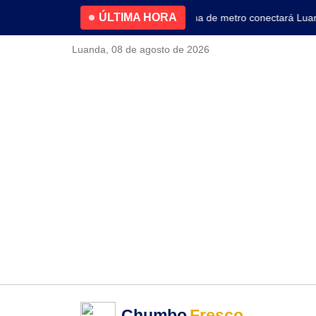
ÚLTIMA HORA
4.2% no primeiro trimestre
Nova linha de metro conectará Luanda 
Luanda, 08 de agosto de 2026
Chumbo
Fresco