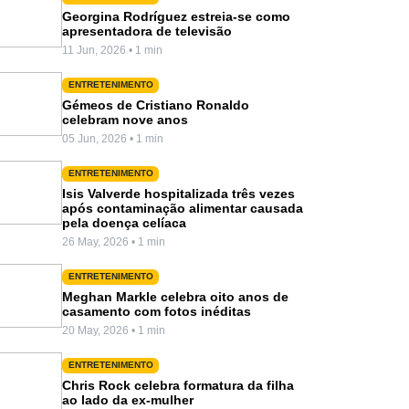
Georgina Rodríguez estreia-se como
apresentadora de televisão
11 Jun, 2026 • 1 min
ENTRETENIMENTO
Gémeos de Cristiano Ronaldo
celebram nove anos
05 Jun, 2026 • 1 min
ENTRETENIMENTO
Isis Valverde hospitalizada três vezes
após contaminação alimentar causada
pela doença celíaca
26 May, 2026 • 1 min
ENTRETENIMENTO
Meghan Markle celebra oito anos de
casamento com fotos inéditas
20 May, 2026 • 1 min
ENTRETENIMENTO
Chris Rock celebra formatura da filha
ao lado da ex-mulher