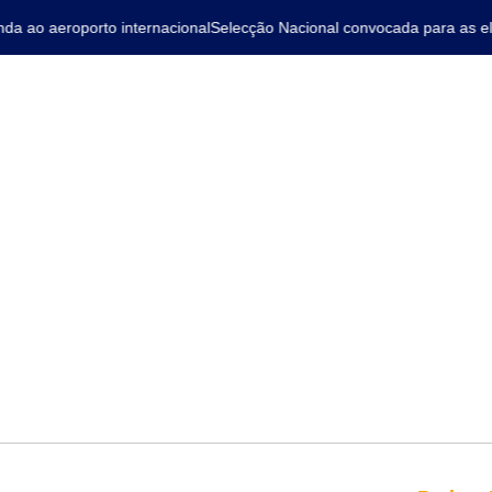
ao aeroporto internacional
Selecção Nacional convocada para as elim