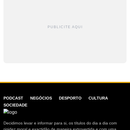
PUBLICITE AQUI
PODCAST
NEGÓCIOS
DESPORTO
CULTURA
SOCIEDADE
Decidimos levar e informar para si, os títulos do dia a dia com
rigidez moral e exactidão de maneira extrovertida e com uma