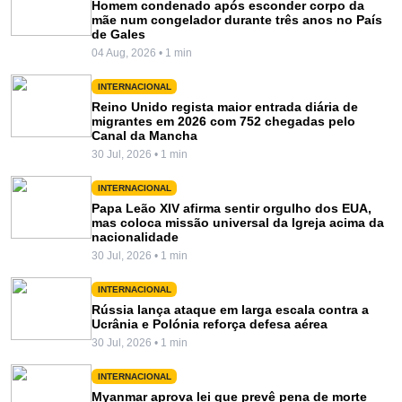
Homem condenado após esconder corpo da
mãe num congelador durante três anos no País
de Gales
04 Aug, 2026 • 1 min
INTERNACIONAL
Reino Unido regista maior entrada diária de
migrantes em 2026 com 752 chegadas pelo
Canal da Mancha
30 Jul, 2026 • 1 min
INTERNACIONAL
Papa Leão XIV afirma sentir orgulho dos EUA,
mas coloca missão universal da Igreja acima da
nacionalidade
30 Jul, 2026 • 1 min
INTERNACIONAL
Rússia lança ataque em larga escala contra a
Ucrânia e Polónia reforça defesa aérea
30 Jul, 2026 • 1 min
INTERNACIONAL
Myanmar aprova lei que prevê pena de morte