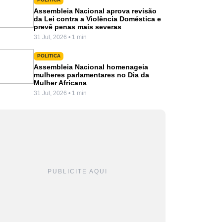
Assembleia Nacional aprova revisão
da Lei contra a Violência Doméstica e
prevê penas mais severas
31 Jul, 2026 • 1 min
POLITICA
Assembleia Nacional homenageia
mulheres parlamentares no Dia da
Mulher Africana
31 Jul, 2026 • 1 min
PUBLICITE AQUI