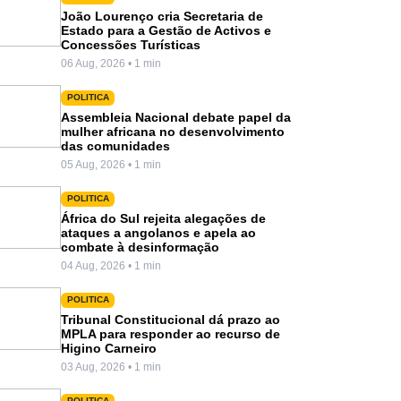
João Lourenço cria Secretaria de
Estado para a Gestão de Activos e
Concessões Turísticas
06 Aug, 2026 • 1 min
POLITICA
Assembleia Nacional debate papel da
mulher africana no desenvolvimento
das comunidades
05 Aug, 2026 • 1 min
POLITICA
África do Sul rejeita alegações de
ataques a angolanos e apela ao
combate à desinformação
04 Aug, 2026 • 1 min
POLITICA
Tribunal Constitucional dá prazo ao
MPLA para responder ao recurso de
Higino Carneiro
03 Aug, 2026 • 1 min
POLITICA