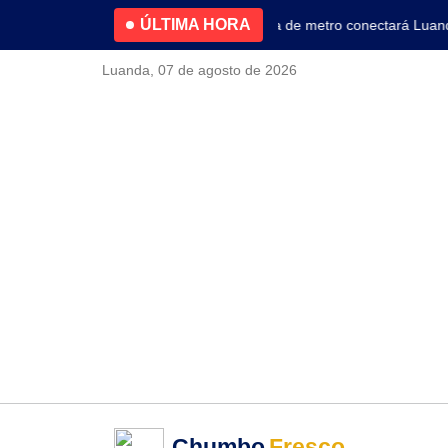
ÚLTIMA HORA
4.2% no primeiro trimestre
Nova linha de metro conectará Luanda a
Luanda, 07 de agosto de 2026
Chumbo
Fresco