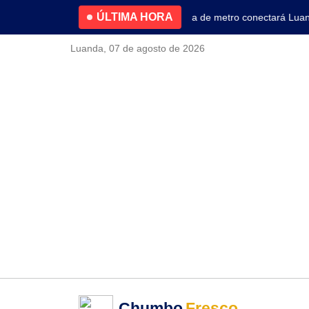
ÚLTIMA HORA
4.2% no primeiro trimestre
Nova linha de metro conectará Luanda 
Luanda, 07 de agosto de 2026
Chumbo
Fresco