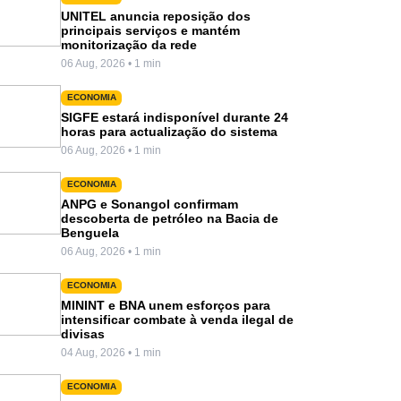
UNITEL anuncia reposição dos
principais serviços e mantém
monitorização da rede
06 Aug, 2026 • 1 min
ECONOMIA
SIGFE estará indisponível durante 24
horas para actualização do sistema
06 Aug, 2026 • 1 min
ECONOMIA
ANPG e Sonangol confirmam
descoberta de petróleo na Bacia de
Benguela
06 Aug, 2026 • 1 min
ECONOMIA
MININT e BNA unem esforços para
intensificar combate à venda ilegal de
divisas
04 Aug, 2026 • 1 min
ECONOMIA