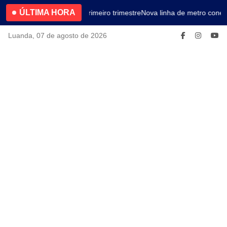
ÚLTIMA HORA
4.2% no primeiro trimestre
Nova linha de metro conec
Luanda, 07 de agosto de 2026