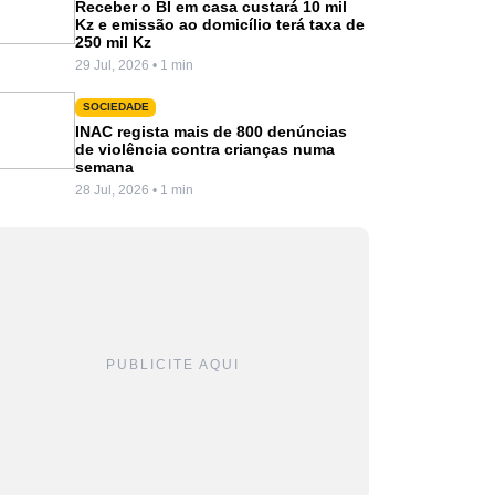
Receber o BI em casa custará 10 mil
Kz e emissão ao domicílio terá taxa de
250 mil Kz
29 Jul, 2026 • 1 min
SOCIEDADE
INAC regista mais de 800 denúncias
de violência contra crianças numa
semana
28 Jul, 2026 • 1 min
PUBLICITE AQUI