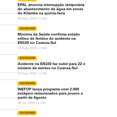
EPAL anuncia interrupção temporária
do abastecimento de água em zonas
do Kilamba na quinta-feira
04 Aug, 2026 • 1 min
SOCIEDADE
Ministra da Saúde confirma estado
crítico de feridos do acidente na
EN100 no Cuanza-Sul
03 Aug, 2026 • 1 min
SOCIEDADE
Acidente na EN100 faz subir para 22 o
número de mortos no Cuanza-Sul
03 Aug, 2026 • 1 min
SOCIEDADE
INEFOP lança programa com 2.000
estágios remunerados para jovens a
partir de Agosto
30 Jul, 2026 • 1 min
SOCIEDADE