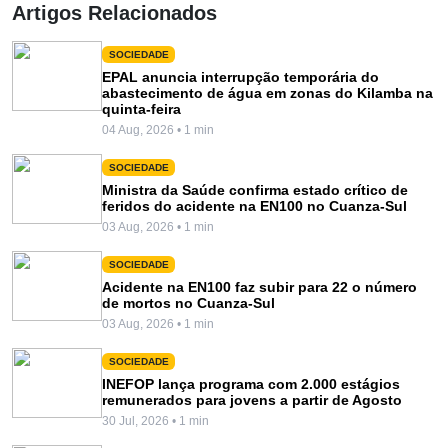
Artigos Relacionados
SOCIEDADE
EPAL anuncia interrupção temporária do
abastecimento de água em zonas do Kilamba na
quinta-feira
04 Aug, 2026 • 1 min
SOCIEDADE
Ministra da Saúde confirma estado crítico de
feridos do acidente na EN100 no Cuanza-Sul
03 Aug, 2026 • 1 min
SOCIEDADE
Acidente na EN100 faz subir para 22 o número
de mortos no Cuanza-Sul
03 Aug, 2026 • 1 min
SOCIEDADE
INEFOP lança programa com 2.000 estágios
remunerados para jovens a partir de Agosto
30 Jul, 2026 • 1 min