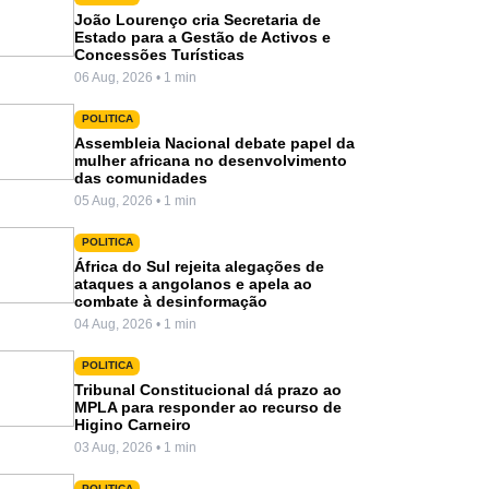
João Lourenço cria Secretaria de
Estado para a Gestão de Activos e
Concessões Turísticas
06 Aug, 2026 • 1 min
POLITICA
Assembleia Nacional debate papel da
mulher africana no desenvolvimento
das comunidades
05 Aug, 2026 • 1 min
POLITICA
África do Sul rejeita alegações de
ataques a angolanos e apela ao
combate à desinformação
04 Aug, 2026 • 1 min
POLITICA
Tribunal Constitucional dá prazo ao
MPLA para responder ao recurso de
Higino Carneiro
03 Aug, 2026 • 1 min
POLITICA