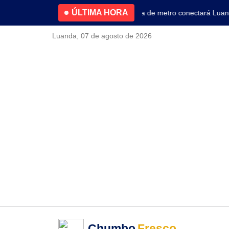
ÚLTIMA HORA
4.2% no primeiro trimestre
Nova linha de metro conectará Luanda 
Luanda, 07 de agosto de 2026
Chumbo
Fresco