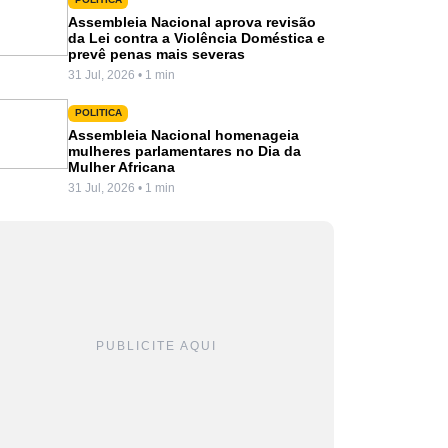
Assembleia Nacional aprova revisão
da Lei contra a Violência Doméstica e
prevê penas mais severas
31 Jul, 2026 • 1 min
POLITICA
Assembleia Nacional homenageia
mulheres parlamentares no Dia da
Mulher Africana
31 Jul, 2026 • 1 min
PUBLICITE AQUI