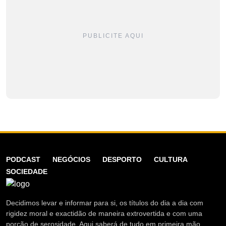
PUBLICITE AQUI
PODCAST
NEGÓCIOS
DESPORTO
CULTURA
SOCIEDADE
Decidimos levar e informar para si, os títulos do dia a dia com
rigidez moral e exactidão de maneira extrovertida e com uma
porção de serosidade. Aqui saberá de tudo em primeira mão.