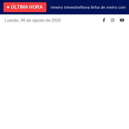
ÚLTIMA HORA
4.2% no primeiro trimestre
Nova linha de metro conec
Luanda, 06 de agosto de 2026