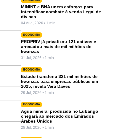
MININT e BNA unem esforços para
intensificar combate à venda ilegal de
divisas
04 Aug, 2026 • 1 min
ECONOMIA
PROPRIV já privatizou 121 activos e
arrecadou mais de mil milhões de
kwanzas
31 Jul, 2026 • 1 min
ECONOMIA
Estado transferiu 321 mil milhões de
kwanzas para empresas públicas em
2025, revela Vera Daves
29 Jul, 2026 • 1 min
ECONOMIA
Água mineral produzida no Lubango
chegará ao mercado dos Emirados
Árabes Unidos
28 Jul, 2026 • 1 min