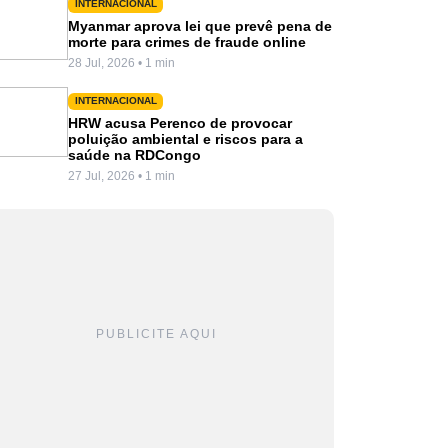
INTERNACIONAL
Myanmar aprova lei que prevê pena de
morte para crimes de fraude online
28 Jul, 2026 • 1 min
INTERNACIONAL
HRW acusa Perenco de provocar
poluição ambiental e riscos para a
saúde na RDCongo
27 Jul, 2026 • 1 min
PUBLICITE AQUI