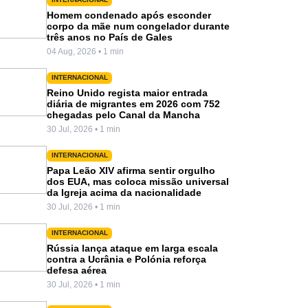
Homem condenado após esconder
corpo da mãe num congelador durante
três anos no País de Gales
04 Aug, 2026 • 1 min
INTERNACIONAL
Reino Unido regista maior entrada
diária de migrantes em 2026 com 752
chegadas pelo Canal da Mancha
30 Jul, 2026 • 1 min
INTERNACIONAL
Papa Leão XIV afirma sentir orgulho
dos EUA, mas coloca missão universal
da Igreja acima da nacionalidade
30 Jul, 2026 • 1 min
INTERNACIONAL
Rússia lança ataque em larga escala
contra a Ucrânia e Polónia reforça
defesa aérea
30 Jul, 2026 • 1 min