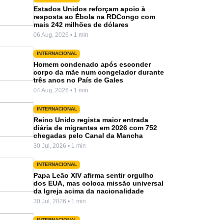
Estados Unidos reforçam apoio à
resposta ao Ébola na RDCongo com
mais 242 milhões de dólares
06 Aug, 2026 • 1 min
INTERNACIONAL
Homem condenado após esconder
corpo da mãe num congelador durante
três anos no País de Gales
04 Aug, 2026 • 1 min
INTERNACIONAL
Reino Unido regista maior entrada
diária de migrantes em 2026 com 752
chegadas pelo Canal da Mancha
30 Jul, 2026 • 1 min
INTERNACIONAL
Papa Leão XIV afirma sentir orgulho
dos EUA, mas coloca missão universal
da Igreja acima da nacionalidade
30 Jul, 2026 • 1 min
INTERNACIONAL