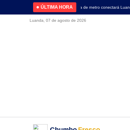
ÚLTIMA HORA
4.2% no primeiro trimestre
Nova linha de metro conectará Luanda 
Luanda, 07 de agosto de 2026
Chumbo
Fresco