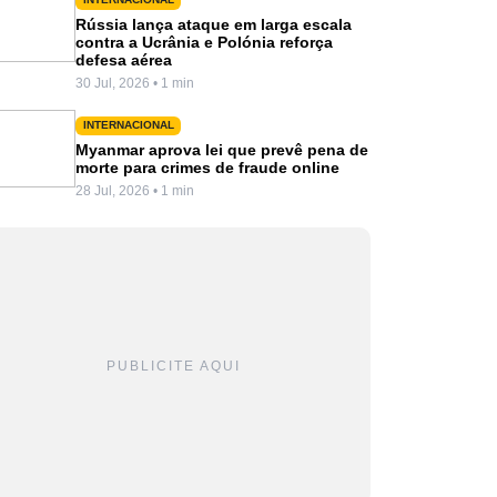
Rússia lança ataque em larga escala
contra a Ucrânia e Polónia reforça
defesa aérea
30 Jul, 2026 • 1 min
INTERNACIONAL
Myanmar aprova lei que prevê pena de
morte para crimes de fraude online
28 Jul, 2026 • 1 min
PUBLICITE AQUI