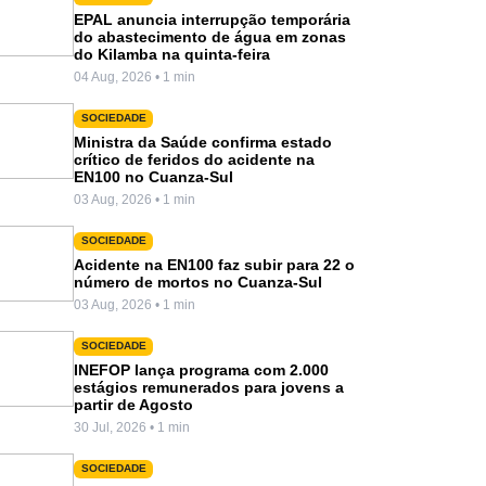
EPAL anuncia interrupção temporária
do abastecimento de água em zonas
do Kilamba na quinta-feira
04 Aug, 2026 • 1 min
SOCIEDADE
Ministra da Saúde confirma estado
crítico de feridos do acidente na
EN100 no Cuanza-Sul
03 Aug, 2026 • 1 min
SOCIEDADE
Acidente na EN100 faz subir para 22 o
número de mortos no Cuanza-Sul
03 Aug, 2026 • 1 min
SOCIEDADE
INEFOP lança programa com 2.000
estágios remunerados para jovens a
partir de Agosto
30 Jul, 2026 • 1 min
SOCIEDADE