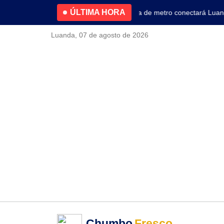
ÚLTIMA HORA
4.2% no primeiro trimestre
Nova linha de metro conectará Luanda 
Luanda, 07 de agosto de 2026
Chumbo
Fresco