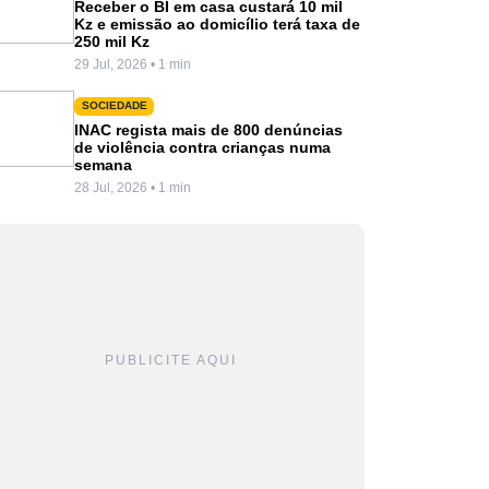
Receber o BI em casa custará 10 mil
Kz e emissão ao domicílio terá taxa de
250 mil Kz
29 Jul, 2026 • 1 min
SOCIEDADE
INAC regista mais de 800 denúncias
de violência contra crianças numa
semana
28 Jul, 2026 • 1 min
PUBLICITE AQUI