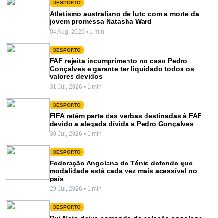
DESPORTO
Atletismo australiano de luto com a morte da
jovem promessa Natasha Ward
04 Aug, 2026 • 1 min
DESPORTO
FAF rejeita incumprimento no caso Pedro
Gonçalves e garante ter liquidado todos os
valores devidos
31 Jul, 2026 • 1 min
DESPORTO
FIFA retém parte das verbas destinadas à FAF
devido a alegada dívida a Pedro Gonçalves
30 Jul, 2026 • 1 min
DESPORTO
Federação Angolana de Ténis defende que
modalidade está cada vez mais acessível no
país
29 Jul, 2026 • 1 min
DESPORTO
Rui Neto deixa comando da seleção angolana