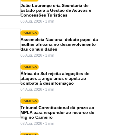
João Lourenço cria Secretaria de
Estado para a Gestão de Activos e
Concessões Turísticas
06 Aug, 2026 • 1 min
POLITICA
Assembleia Nacional debate papel da
mulher africana no desenvolvimento
das comunidades
05 Aug, 2026 • 1 min
POLITICA
África do Sul rejeita alegações de
ataques a angolanos e apela ao
combate à desinformação
04 Aug, 2026 • 1 min
POLITICA
Tribunal Constitucional dá prazo ao
MPLA para responder ao recurso de
Higino Carneiro
03 Aug, 2026 • 1 min
POLITICA