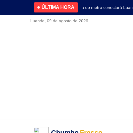
ÚLTIMA HORA
4.2% no primeiro trimestre
Nova linha de metro conectará Luanda 
Luanda, 09 de agosto de 2026
Chumbo
Fresco