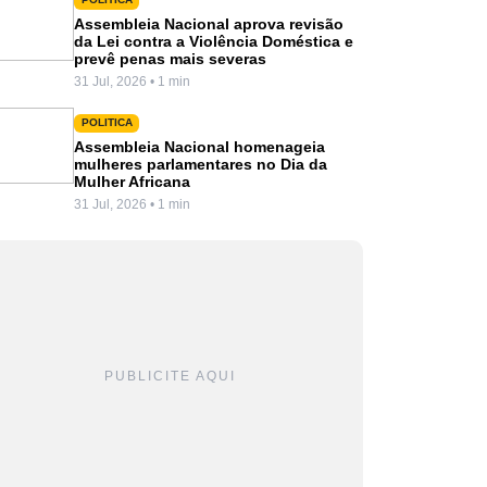
Assembleia Nacional aprova revisão
da Lei contra a Violência Doméstica e
prevê penas mais severas
31 Jul, 2026 • 1 min
POLITICA
Assembleia Nacional homenageia
mulheres parlamentares no Dia da
Mulher Africana
31 Jul, 2026 • 1 min
PUBLICITE AQUI