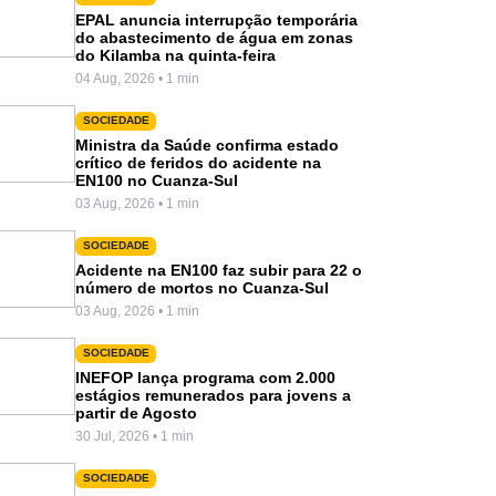
EPAL anuncia interrupção temporária
do abastecimento de água em zonas
do Kilamba na quinta-feira
04 Aug, 2026 • 1 min
SOCIEDADE
Ministra da Saúde confirma estado
crítico de feridos do acidente na
EN100 no Cuanza-Sul
03 Aug, 2026 • 1 min
SOCIEDADE
Acidente na EN100 faz subir para 22 o
número de mortos no Cuanza-Sul
03 Aug, 2026 • 1 min
SOCIEDADE
INEFOP lança programa com 2.000
estágios remunerados para jovens a
partir de Agosto
30 Jul, 2026 • 1 min
SOCIEDADE