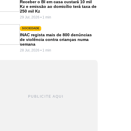
Receber o BI em casa custará 10 mil
Kz e emissão ao domicílio terá taxa de
250 mil Kz
29 Jul, 2026 • 1 min
SOCIEDADE
INAC regista mais de 800 denúncias
de violência contra crianças numa
semana
28 Jul, 2026 • 1 min
PUBLICITE AQUI