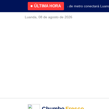
ÚLTIMA HORA
4.2% no primeiro trimestre
Nova linha de metro conectará Luanda a
Luanda, 08 de agosto de 2026
Chumbo
Fresco