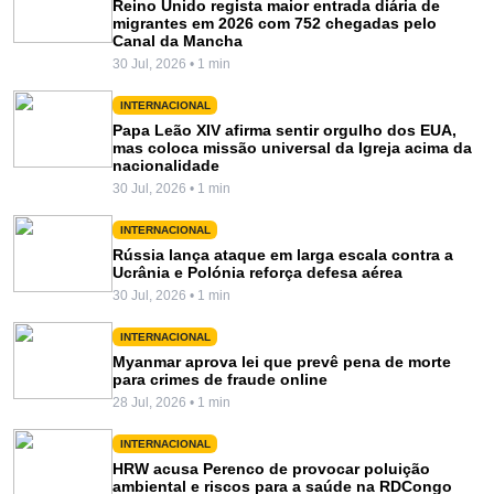
Reino Unido regista maior entrada diária de
migrantes em 2026 com 752 chegadas pelo
Canal da Mancha
30 Jul, 2026 • 1 min
INTERNACIONAL
Papa Leão XIV afirma sentir orgulho dos EUA,
mas coloca missão universal da Igreja acima da
nacionalidade
30 Jul, 2026 • 1 min
INTERNACIONAL
Rússia lança ataque em larga escala contra a
Ucrânia e Polónia reforça defesa aérea
30 Jul, 2026 • 1 min
INTERNACIONAL
Myanmar aprova lei que prevê pena de morte
para crimes de fraude online
28 Jul, 2026 • 1 min
INTERNACIONAL
HRW acusa Perenco de provocar poluição
ambiental e riscos para a saúde na RDCongo