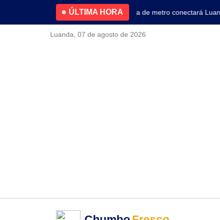
ÚLTIMA HORA
4.2% no primeiro trimestre
Nova linha de metro conectará Luanda 
Luanda, 07 de agosto de 2026
Chumbo
Fresco