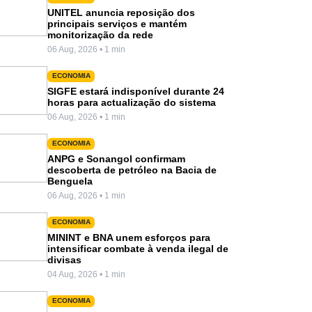
UNITEL anuncia reposição dos
principais serviços e mantém
monitorização da rede
06 Aug, 2026 • 1 min
ECONOMIA
SIGFE estará indisponível durante 24
horas para actualização do sistema
06 Aug, 2026 • 1 min
ECONOMIA
ANPG e Sonangol confirmam
descoberta de petróleo na Bacia de
Benguela
06 Aug, 2026 • 1 min
ECONOMIA
MININT e BNA unem esforços para
intensificar combate à venda ilegal de
divisas
04 Aug, 2026 • 1 min
ECONOMIA