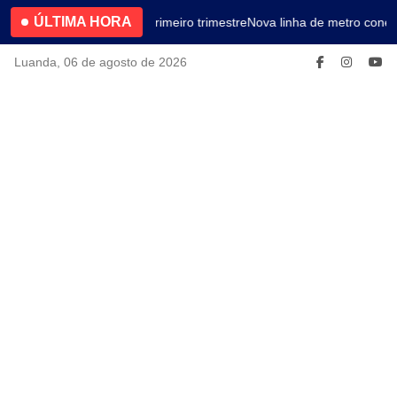
ÚLTIMA HORA
4.2% no primeiro trimestre
Nova linha de metro conec
Luanda, 06 de agosto de 2026