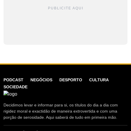
PUBLICITE AQUI
PODCAST
NEGÓCIOS
DESPORTO
CULTURA
SOCIEDADE
Decidimos levar e informar para si, os títulos do dia a dia com
rigidez moral e exactidão de maneira extrovertida e com uma
porção de serosidade. Aqui saberá de tudo em primeira mão.