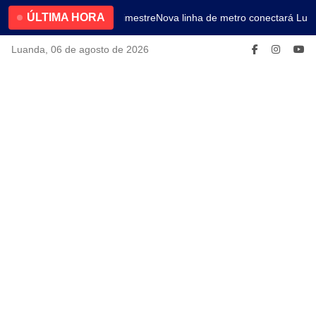
ÚLTIMA HORA
4.2% no primeiro trimestre
Nova linha de metro conectará Luan
Luanda, 06 de agosto de 2026