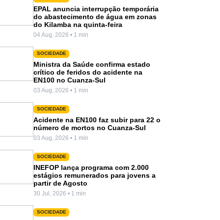
EPAL anuncia interrupção temporária
do abastecimento de água em zonas
do Kilamba na quinta-feira
04 Aug, 2026 • 1 min
SOCIEDADE
Ministra da Saúde confirma estado
crítico de feridos do acidente na
EN100 no Cuanza-Sul
03 Aug, 2026 • 1 min
SOCIEDADE
Acidente na EN100 faz subir para 22 o
número de mortos no Cuanza-Sul
03 Aug, 2026 • 1 min
SOCIEDADE
INEFOP lança programa com 2.000
estágios remunerados para jovens a
partir de Agosto
30 Jul, 2026 • 1 min
SOCIEDADE