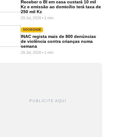
Receber o BI em casa custará 10 mil
Kz e emissão ao domicílio terá taxa de
250 mil Kz
29 Jul, 2026 • 1 min
SOCIEDADE
INAC regista mais de 800 denúncias
de violência contra crianças numa
semana
28 Jul, 2026 • 1 min
PUBLICITE AQUI