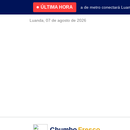
ÚLTIMA HORA
4.2% no primeiro trimestre
Nova linha de metro conectará Luanda 
Luanda, 07 de agosto de 2026
Chumbo
Fresco