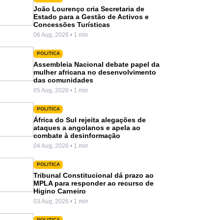
João Lourenço cria Secretaria de
Estado para a Gestão de Activos e
Concessões Turísticas
06 Aug, 2026 • 1 min
POLITICA
Assembleia Nacional debate papel da
mulher africana no desenvolvimento
das comunidades
05 Aug, 2026 • 1 min
POLITICA
África do Sul rejeita alegações de
ataques a angolanos e apela ao
combate à desinformação
04 Aug, 2026 • 1 min
POLITICA
Tribunal Constitucional dá prazo ao
MPLA para responder ao recurso de
Higino Carneiro
03 Aug, 2026 • 1 min
POLITICA