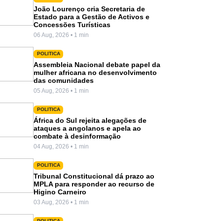
João Lourenço cria Secretaria de
Estado para a Gestão de Activos e
Concessões Turísticas
06 Aug, 2026 • 1 min
POLITICA
Assembleia Nacional debate papel da
mulher africana no desenvolvimento
das comunidades
05 Aug, 2026 • 1 min
POLITICA
África do Sul rejeita alegações de
ataques a angolanos e apela ao
combate à desinformação
04 Aug, 2026 • 1 min
POLITICA
Tribunal Constitucional dá prazo ao
MPLA para responder ao recurso de
Higino Carneiro
03 Aug, 2026 • 1 min
POLITICA