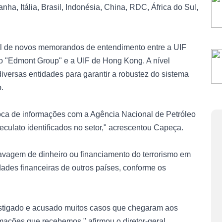
ha, Itália, Brasil, Indonésia, China, RDC, África do Sul,
tual de novos memorandos de entendimento entre a UIF
 o "Edmont Group" e a UIF de Hong Kong. A nível
versas entidades para garantir a robustez do sistema
.
oca de informações com a Agência Nacional de Petróleo
culato identificados no setor," acrescentou Capeça.
avagem de dinheiro ou financiamento do terrorismo em
dades financeiras de outros países, conforme os
estigado e acusado muitos casos que chegaram aos
mações que recebemos," afirmou o diretor-geral.