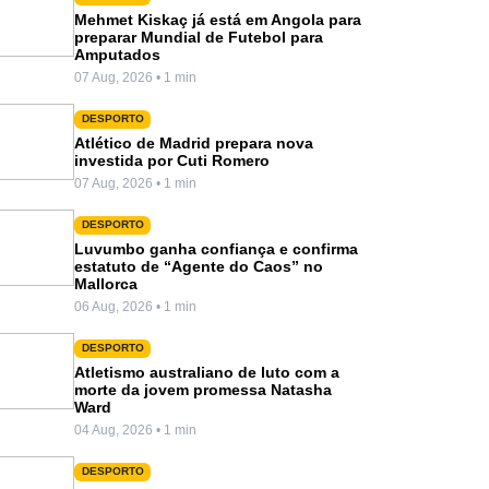
Mehmet Kiskaç já está em Angola para
preparar Mundial de Futebol para
Amputados
07 Aug, 2026 • 1 min
DESPORTO
Atlético de Madrid prepara nova
investida por Cuti Romero
07 Aug, 2026 • 1 min
DESPORTO
Luvumbo ganha confiança e confirma
estatuto de “Agente do Caos” no
Mallorca
06 Aug, 2026 • 1 min
DESPORTO
Atletismo australiano de luto com a
morte da jovem promessa Natasha
Ward
04 Aug, 2026 • 1 min
DESPORTO