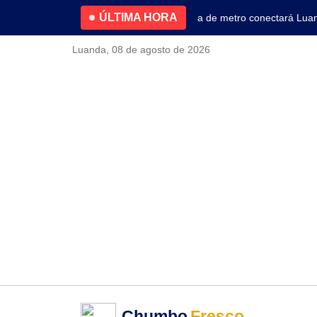
ÚLTIMA HORA
4.2% no primeiro trimestre
Nova linha de metro conectará Luanda 
Luanda, 08 de agosto de 2026
Chumbo
Fresco