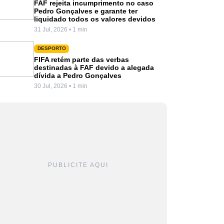
FAF rejeita incumprimento no caso
Pedro Gonçalves e garante ter
liquidado todos os valores devidos
31 Jul, 2026 • 1 min
DESPORTO
FIFA retém parte das verbas
destinadas à FAF devido a alegada
dívida a Pedro Gonçalves
30 Jul, 2026 • 1 min
PUBLICITE AQUI