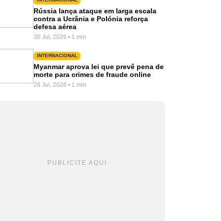
Rússia lança ataque em larga escala
contra a Ucrânia e Polónia reforça
defesa aérea
30 Jul, 2026 • 1 min
INTERNACIONAL
Myanmar aprova lei que prevê pena de
morte para crimes de fraude online
28 Jul, 2026 • 1 min
PUBLICITE AQUI