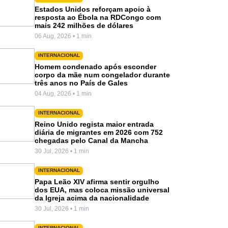
Estados Unidos reforçam apoio à
resposta ao Ébola na RDCongo com
mais 242 milhões de dólares
06 Aug, 2026 • 1 min
INTERNACIONAL
Homem condenado após esconder
corpo da mãe num congelador durante
três anos no País de Gales
04 Aug, 2026 • 1 min
INTERNACIONAL
Reino Unido regista maior entrada
diária de migrantes em 2026 com 752
chegadas pelo Canal da Mancha
30 Jul, 2026 • 1 min
INTERNACIONAL
Papa Leão XIV afirma sentir orgulho
dos EUA, mas coloca missão universal
da Igreja acima da nacionalidade
30 Jul, 2026 • 1 min
INTERNACIONAL