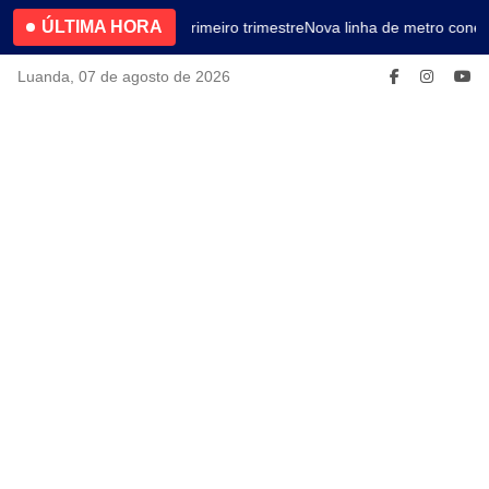
ÚLTIMA HORA
4.2% no primeiro trimestre
Nova linha de metro conec
Luanda, 07 de agosto de 2026