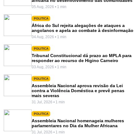
africana no desenvolvimento das comunidades
05 Aug, 2026 • 1 min
POLITICA
África do Sul rejeita alegações de ataques a
angolanos e apela ao combate à desinformação
04 Aug, 2026 • 1 min
POLITICA
Tribunal Constitucional dá prazo ao MPLA para
responder ao recurso de Higino Carneiro
03 Aug, 2026 • 1 min
POLITICA
Assembleia Nacional aprova revisão da Lei
contra a Violência Doméstica e prevê penas
mais severas
31 Jul, 2026 • 1 min
POLITICA
Assembleia Nacional homenageia mulheres
parlamentares no Dia da Mulher Africana
31 Jul, 2026 • 1 min