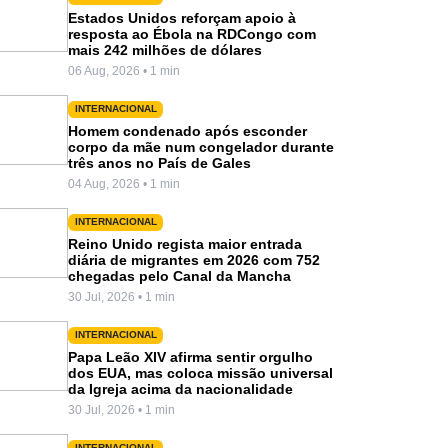
Estados Unidos reforçam apoio à
resposta ao Ébola na RDCongo com
mais 242 milhões de dólares
06 Aug, 2026 • 1 min
INTERNACIONAL
Homem condenado após esconder
corpo da mãe num congelador durante
três anos no País de Gales
04 Aug, 2026 • 1 min
INTERNACIONAL
Reino Unido regista maior entrada
diária de migrantes em 2026 com 752
chegadas pelo Canal da Mancha
30 Jul, 2026 • 1 min
INTERNACIONAL
Papa Leão XIV afirma sentir orgulho
dos EUA, mas coloca missão universal
da Igreja acima da nacionalidade
30 Jul, 2026 • 1 min
INTERNACIONAL