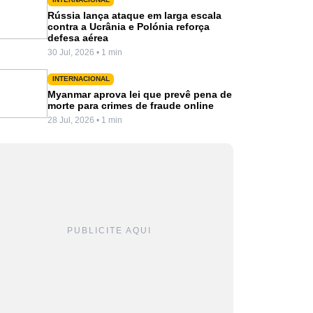
Rússia lança ataque em larga escala
contra a Ucrânia e Polónia reforça
defesa aérea
30 Jul, 2026 • 1 min
INTERNACIONAL
Myanmar aprova lei que prevê pena de
morte para crimes de fraude online
28 Jul, 2026 • 1 min
PUBLICITE AQUI