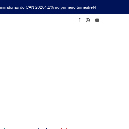
natórias do CAN 2026
4.2% no primeiro trimestre
Nova linha de metro c