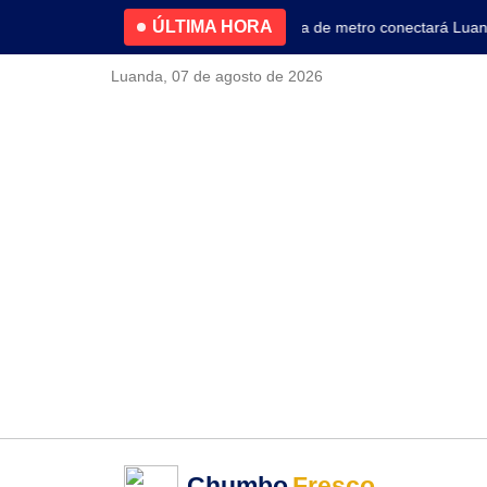
ÚLTIMA HORA
4.2% no primeiro trimestre
Nova linha de metro conectará Luanda 
Luanda, 07 de agosto de 2026
Chumbo
Fresco