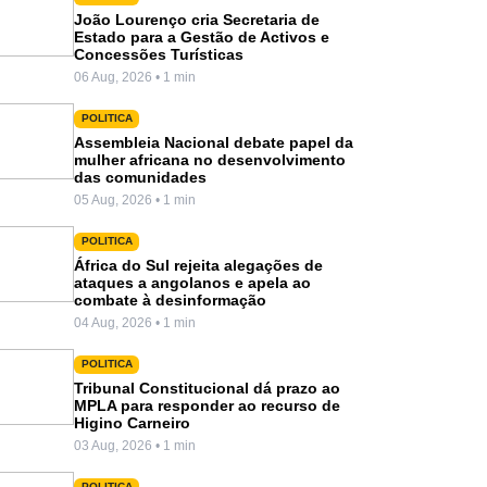
João Lourenço cria Secretaria de
Estado para a Gestão de Activos e
Concessões Turísticas
06 Aug, 2026 • 1 min
POLITICA
Assembleia Nacional debate papel da
mulher africana no desenvolvimento
das comunidades
05 Aug, 2026 • 1 min
POLITICA
África do Sul rejeita alegações de
ataques a angolanos e apela ao
combate à desinformação
04 Aug, 2026 • 1 min
POLITICA
Tribunal Constitucional dá prazo ao
MPLA para responder ao recurso de
Higino Carneiro
03 Aug, 2026 • 1 min
POLITICA