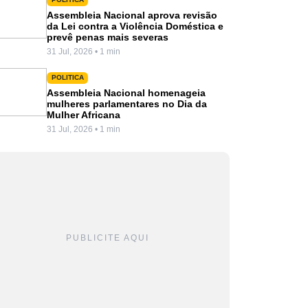
Assembleia Nacional aprova revisão
da Lei contra a Violência Doméstica e
prevê penas mais severas
31 Jul, 2026 • 1 min
POLITICA
Assembleia Nacional homenageia
mulheres parlamentares no Dia da
Mulher Africana
31 Jul, 2026 • 1 min
PUBLICITE AQUI