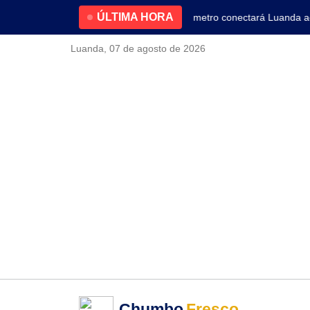
ÚLTIMA HORA
4.2% no primeiro trimestre
Nova linha de metro conectará Luanda ao a
Luanda, 07 de agosto de 2026
Chumbo
Fresco