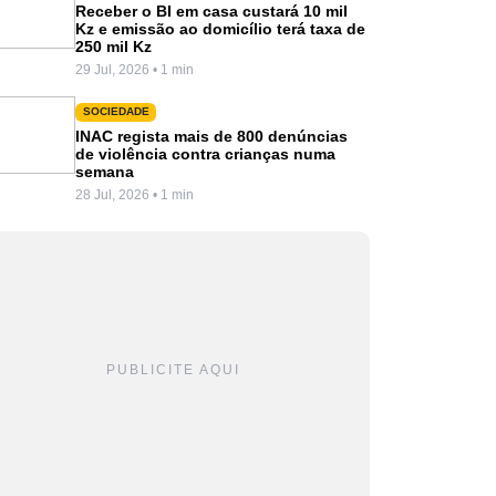
Receber o BI em casa custará 10 mil
Kz e emissão ao domicílio terá taxa de
250 mil Kz
29 Jul, 2026 • 1 min
SOCIEDADE
INAC regista mais de 800 denúncias
de violência contra crianças numa
semana
28 Jul, 2026 • 1 min
PUBLICITE AQUI