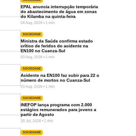
EPAL anuncia interrupção temporária
do abastecimento de água em zonas
do Kilamba na quinta-feira
04 Aug, 2026 • 1 min
SOCIEDADE
Ministra da Saúde confirma estado
crítico de feridos do acidente na
EN100 no Cuanza-Sul
03 Aug, 2026 • 1 min
SOCIEDADE
Acidente na EN100 faz subir para 22 o
número de mortos no Cuanza-Sul
03 Aug, 2026 • 1 min
SOCIEDADE
INEFOP lança programa com 2.000
estágios remunerados para jovens a
partir de Agosto
30 Jul, 2026 • 1 min
SOCIEDADE