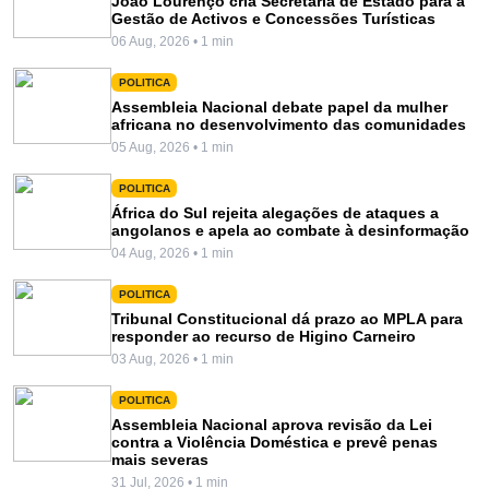
João Lourenço cria Secretaria de Estado para a
Gestão de Activos e Concessões Turísticas
06 Aug, 2026 • 1 min
POLITICA
Assembleia Nacional debate papel da mulher
africana no desenvolvimento das comunidades
05 Aug, 2026 • 1 min
POLITICA
África do Sul rejeita alegações de ataques a
angolanos e apela ao combate à desinformação
04 Aug, 2026 • 1 min
POLITICA
Tribunal Constitucional dá prazo ao MPLA para
responder ao recurso de Higino Carneiro
03 Aug, 2026 • 1 min
POLITICA
Assembleia Nacional aprova revisão da Lei
contra a Violência Doméstica e prevê penas
mais severas
31 Jul, 2026 • 1 min