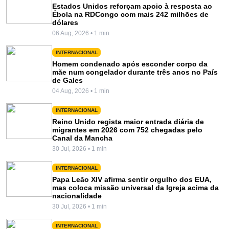
Estados Unidos reforçam apoio à resposta ao
Ébola na RDCongo com mais 242 milhões de
dólares
06 Aug, 2026 • 1 min
INTERNACIONAL
Homem condenado após esconder corpo da
mãe num congelador durante três anos no País
de Gales
04 Aug, 2026 • 1 min
INTERNACIONAL
Reino Unido regista maior entrada diária de
migrantes em 2026 com 752 chegadas pelo
Canal da Mancha
30 Jul, 2026 • 1 min
INTERNACIONAL
Papa Leão XIV afirma sentir orgulho dos EUA,
mas coloca missão universal da Igreja acima da
nacionalidade
30 Jul, 2026 • 1 min
INTERNACIONAL