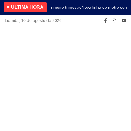
ÚLTIMA HORA
4.2% no primeiro trimestre
Nova linha de metro conec
Luanda, 10 de agosto de 2026