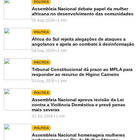
POLITICA
Assembleia Nacional debate papel da mulher
africana no desenvolvimento das comunidades
05 Aug, 2026 • 1 min
POLITICA
África do Sul rejeita alegações de ataques a
angolanos e apela ao combate à desinformação
04 Aug, 2026 • 1 min
POLITICA
Tribunal Constitucional dá prazo ao MPLA para
responder ao recurso de Higino Carneiro
03 Aug, 2026 • 1 min
POLITICA
Assembleia Nacional aprova revisão da Lei
contra a Violência Doméstica e prevê penas
mais severas
31 Jul, 2026 • 1 min
POLITICA
Assembleia Nacional homenageia mulheres
parlamentares no Dia da Mulher Africana