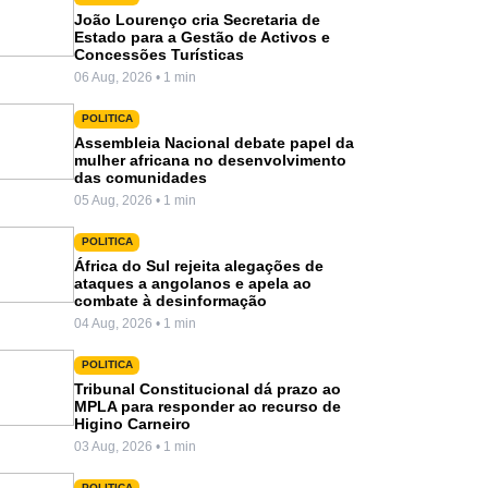
João Lourenço cria Secretaria de
Estado para a Gestão de Activos e
Concessões Turísticas
06 Aug, 2026 • 1 min
POLITICA
Assembleia Nacional debate papel da
mulher africana no desenvolvimento
das comunidades
05 Aug, 2026 • 1 min
POLITICA
África do Sul rejeita alegações de
ataques a angolanos e apela ao
combate à desinformação
04 Aug, 2026 • 1 min
POLITICA
Tribunal Constitucional dá prazo ao
MPLA para responder ao recurso de
Higino Carneiro
03 Aug, 2026 • 1 min
POLITICA