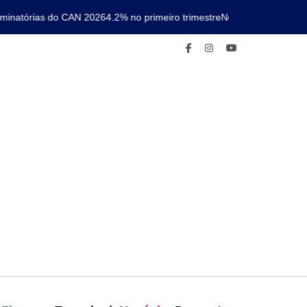
natórias do CAN 2026
4.2% no primeiro trimestre
Nova linha de metro c