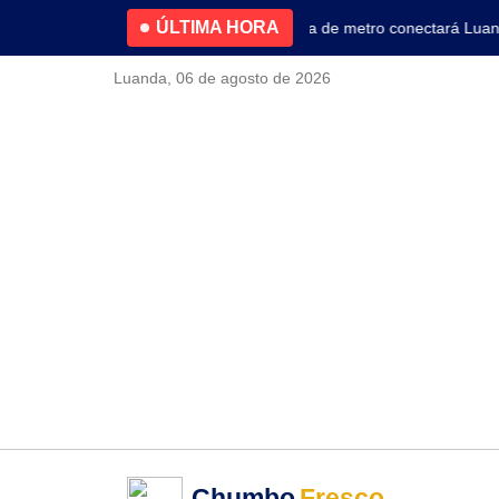
ÚLTIMA HORA
4.2% no primeiro trimestre
Nova linha de metro conectará Luanda 
Luanda, 06 de agosto de 2026
Chumbo
Fresco