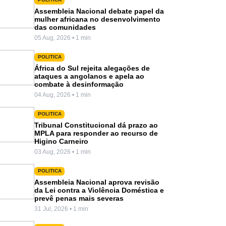
Assembleia Nacional debate papel da
mulher africana no desenvolvimento
das comunidades
05 Aug, 2026 • 1 min
POLITICA
África do Sul rejeita alegações de
ataques a angolanos e apela ao
combate à desinformação
04 Aug, 2026 • 1 min
POLITICA
Tribunal Constitucional dá prazo ao
MPLA para responder ao recurso de
Higino Carneiro
03 Aug, 2026 • 1 min
POLITICA
Assembleia Nacional aprova revisão
da Lei contra a Violência Doméstica e
prevê penas mais severas
31 Jul, 2026 • 1 min