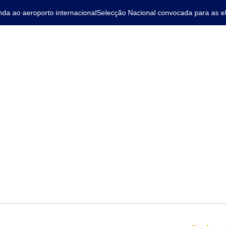
ao aeroporto internacional
Selecção Nacional convocada para as elim