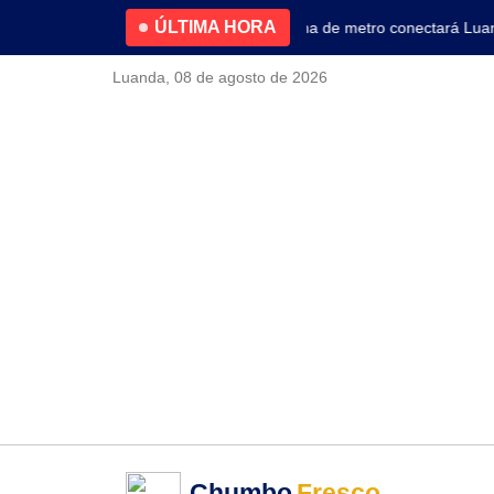
ÚLTIMA HORA
4.2% no primeiro trimestre
Nova linha de metro conectará Luanda 
Luanda, 08 de agosto de 2026
Chumbo
Fresco