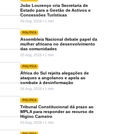
João Lourenço cria Secretaria de
Estado para a Gestão de Activos e
Concessões Turísticas
06 Aug, 2026 • 1 min
POLITICA
Assembleia Nacional debate papel da
mulher africana no desenvolvimento
das comunidades
05 Aug, 2026 • 1 min
POLITICA
África do Sul rejeita alegações de
ataques a angolanos e apela ao
combate à desinformação
04 Aug, 2026 • 1 min
POLITICA
Tribunal Constitucional dá prazo ao
MPLA para responder ao recurso de
Higino Carneiro
03 Aug, 2026 • 1 min
POLITICA