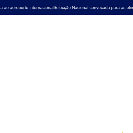
o aeroporto internacional
Selecção Nacional convocada para as elimi