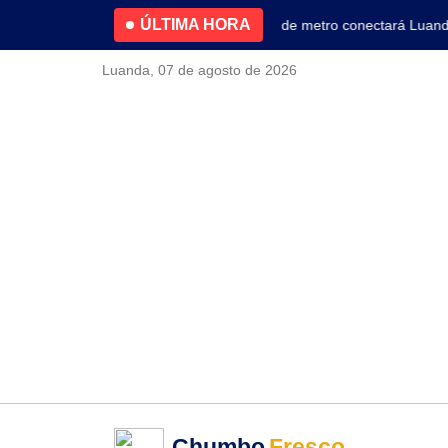
ÚLTIMA HORA
4.2% no primeiro trimestre
Nova linha de metro conectará Luanda a
Luanda, 07 de agosto de 2026
Chumbo
Fresco