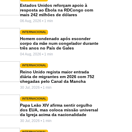
Estados Unidos reforçam apoio à
resposta ao Ébola na RDCongo com
mais 242 milhões de dólares
06 Aug, 2026 • 1 min
INTERNACIONAL
Homem condenado após esconder
corpo da mãe num congelador durante
três anos no País de Gales
04 Aug, 2026 • 1 min
INTERNACIONAL
Reino Unido regista maior entrada
diária de migrantes em 2026 com 752
chegadas pelo Canal da Mancha
30 Jul, 2026 • 1 min
INTERNACIONAL
Papa Leão XIV afirma sentir orgulho
dos EUA, mas coloca missão universal
da Igreja acima da nacionalidade
30 Jul, 2026 • 1 min
INTERNACIONAL