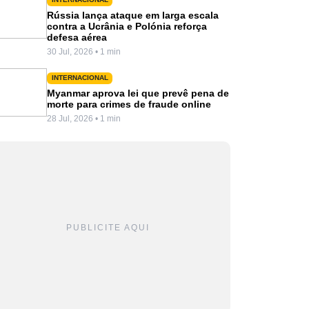
Rússia lança ataque em larga escala
contra a Ucrânia e Polónia reforça
defesa aérea
30 Jul, 2026 • 1 min
INTERNACIONAL
Myanmar aprova lei que prevê pena de
morte para crimes de fraude online
28 Jul, 2026 • 1 min
PUBLICITE AQUI