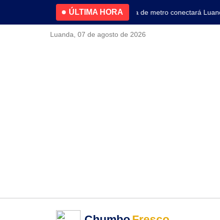
ÚLTIMA HORA
4.2% no primeiro trimestre
Nova linha de metro conectará Luanda 
Luanda, 07 de agosto de 2026
Chumbo
Fresco