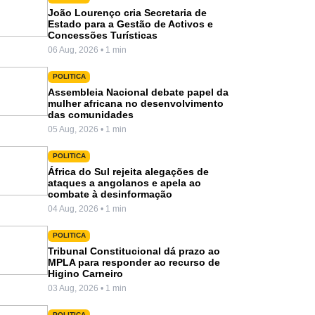
João Lourenço cria Secretaria de
Estado para a Gestão de Activos e
Concessões Turísticas
06 Aug, 2026 • 1 min
POLITICA
Assembleia Nacional debate papel da
mulher africana no desenvolvimento
das comunidades
05 Aug, 2026 • 1 min
POLITICA
África do Sul rejeita alegações de
ataques a angolanos e apela ao
combate à desinformação
04 Aug, 2026 • 1 min
POLITICA
Tribunal Constitucional dá prazo ao
MPLA para responder ao recurso de
Higino Carneiro
03 Aug, 2026 • 1 min
POLITICA