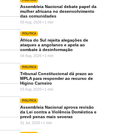
Assembleia Nacional debate papel da
mulher africana no desenvolvimento
das comunidades
05 Aug, 2026 • 1 min
POLITICA
África do Sul rejeita alegações de
ataques a angolanos e apela ao
combate à desinformação
04 Aug, 2026 • 1 min
POLITICA
Tribunal Constitucional dá prazo ao
MPLA para responder ao recurso de
Higino Carneiro
03 Aug, 2026 • 1 min
POLITICA
Assembleia Nacional aprova revisão
da Lei contra a Violência Doméstica e
prevê penas mais severas
31 Jul, 2026 • 1 min