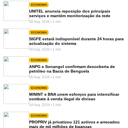
ECONOMIA
UNITEL anuncia reposição dos principais
serviços e mantém monitorização da rede
06 Aug, 2026 • 1 min
ECONOMIA
SIGFE estará indisponível durante 24 horas para
actualização do sistema
06 Aug, 2026 • 1 min
ECONOMIA
ANPG e Sonangol confirmam descoberta de
petróleo na Bacia de Benguela
06 Aug, 2026 • 1 min
ECONOMIA
MININT e BNA unem esforços para intensificar
combate à venda ilegal de divisas
04 Aug, 2026 • 1 min
ECONOMIA
PROPRIV já privatizou 121 activos e arrecadou
mais de mil milhões de kwanzas