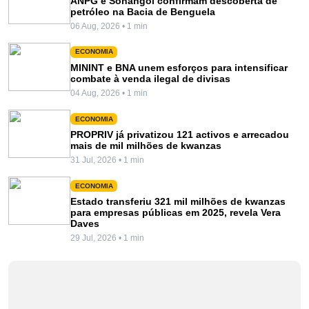
ANPG e Sonangol confirmam descoberta de
petróleo na Bacia de Benguela
06 Aug, 2026 • 1 min
ECONOMIA
MININT e BNA unem esforços para intensificar
combate à venda ilegal de divisas
04 Aug, 2026 • 1 min
ECONOMIA
PROPRIV já privatizou 121 activos e arrecadou
mais de mil milhões de kwanzas
31 Jul, 2026 • 1 min
ECONOMIA
Estado transferiu 321 mil milhões de kwanzas
para empresas públicas em 2025, revela Vera
Daves
29 Jul, 2026 • 1 min