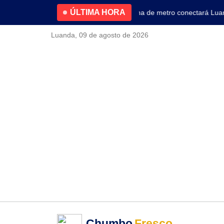
ÚLTIMA HORA
4.2% no primeiro trimestre
Nova linha de metro conectará Luanda 
Luanda, 09 de agosto de 2026
Chumbo
Fresco