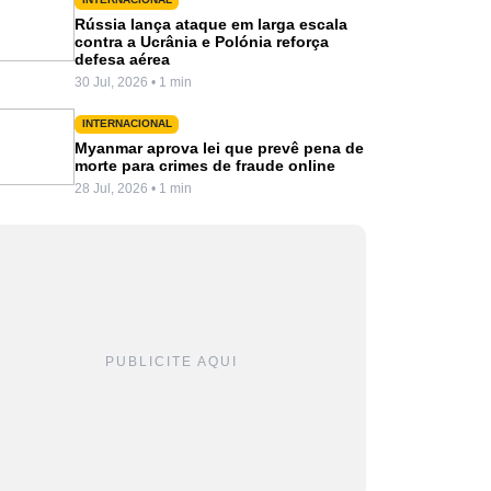
Rússia lança ataque em larga escala
contra a Ucrânia e Polónia reforça
defesa aérea
30 Jul, 2026 • 1 min
INTERNACIONAL
Myanmar aprova lei que prevê pena de
morte para crimes de fraude online
28 Jul, 2026 • 1 min
PUBLICITE AQUI