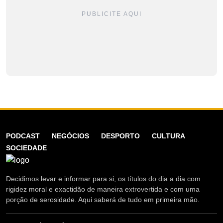
PUBLICITE AQUI
PODCAST
NEGÓCIOS
DESPORTO
CULTURA
SOCIEDADE
Decidimos levar e informar para si, os títulos do dia a dia com
rigidez moral e exactidão de maneira extrovertida e com uma
porção de serosidade. Aqui saberá de tudo em primeira mão.