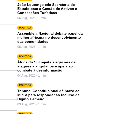
João Lourenço cria Secretaria de
Estado para a Gestão de Activos e
Concessões Turísticas
06 Aug, 2026 • 1 min
POLITICA
Assembleia Nacional debate papel da
mulher africana no desenvolvimento
das comunidades
05 Aug, 2026 • 1 min
POLITICA
África do Sul rejeita alegações de
ataques a angolanos e apela ao
combate à desinformação
04 Aug, 2026 • 1 min
POLITICA
Tribunal Constitucional dá prazo ao
MPLA para responder ao recurso de
Higino Carneiro
03 Aug, 2026 • 1 min
POLITICA