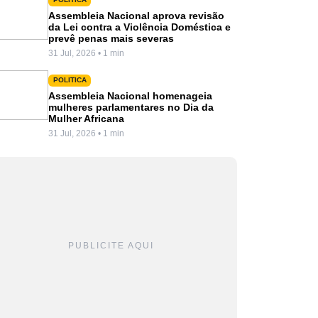
Assembleia Nacional aprova revisão
da Lei contra a Violência Doméstica e
prevê penas mais severas
31 Jul, 2026 • 1 min
POLITICA
Assembleia Nacional homenageia
mulheres parlamentares no Dia da
Mulher Africana
31 Jul, 2026 • 1 min
PUBLICITE AQUI