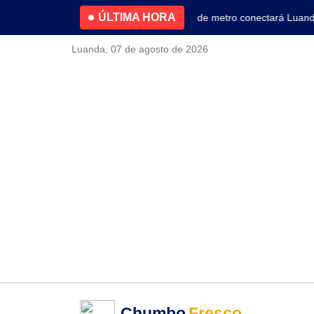
ÚLTIMA HORA
4.2% no primeiro trimestre
Nova linha de metro conectará Luanda a
Luanda, 07 de agosto de 2026
Chumbo
Fresco