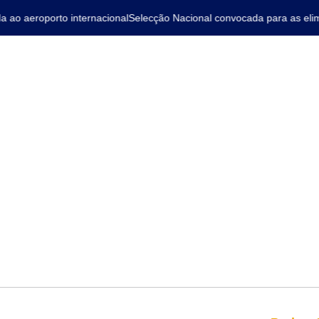
o aeroporto internacional
Selecção Nacional convocada para as elimi