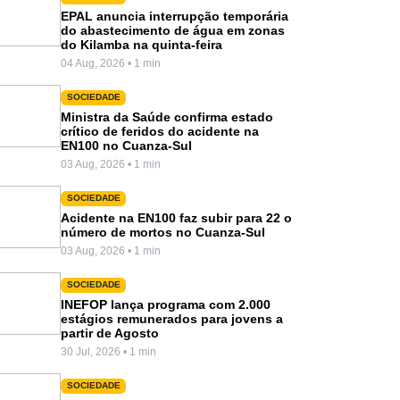
EPAL anuncia interrupção temporária
do abastecimento de água em zonas
do Kilamba na quinta-feira
04 Aug, 2026 • 1 min
SOCIEDADE
Ministra da Saúde confirma estado
crítico de feridos do acidente na
EN100 no Cuanza-Sul
03 Aug, 2026 • 1 min
SOCIEDADE
Acidente na EN100 faz subir para 22 o
número de mortos no Cuanza-Sul
03 Aug, 2026 • 1 min
SOCIEDADE
INEFOP lança programa com 2.000
estágios remunerados para jovens a
partir de Agosto
30 Jul, 2026 • 1 min
SOCIEDADE