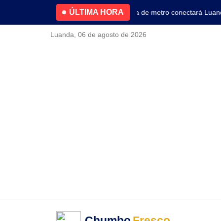
ÚLTIMA HORA
4.2% no primeiro trimestre
Nova linha de metro conectará Luanda a
Luanda, 06 de agosto de 2026
Chumbo
Fresco