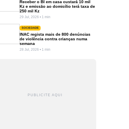
Receber o BI em casa custará 10 mil
Kz e emissão ao domicílio terá taxa de
250 mil Kz
29 Jul, 2026 • 1 min
SOCIEDADE
INAC regista mais de 800 denúncias
de violência contra crianças numa
semana
28 Jul, 2026 • 1 min
PUBLICITE AQUI